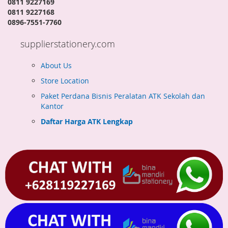
0811 9227169
0811 9227168
0896-7551-7760
supplierstationery.com
About Us
Store Location
Paket Perdana Bisnis Peralatan ATK Sekolah dan
Kantor
Daftar Harga ATK Lengkap