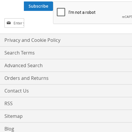
Subscribe
Sign
Up
for
Our
Privacy and Cookie Policy
Newsletter:
Search Terms
Advanced Search
Orders and Returns
Contact Us
RSS
Sitemap
Blog